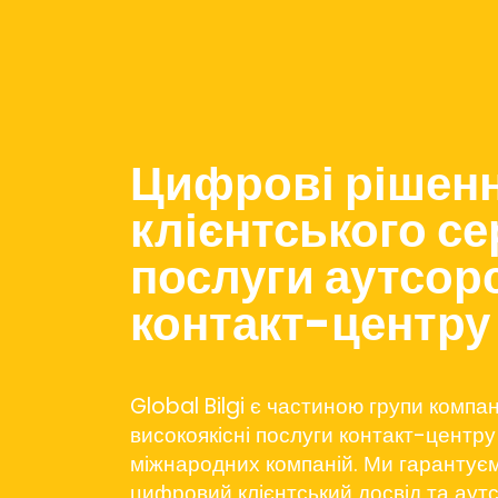
Цифрові рішен
клієнтського се
послуги аутсор
контакт-центру
Global Bilgi є частиною групи компан
високоякісні послуги контакт-центру
міжнародних компаній. Ми гаранту
цифровий клієнтський досвід та аут