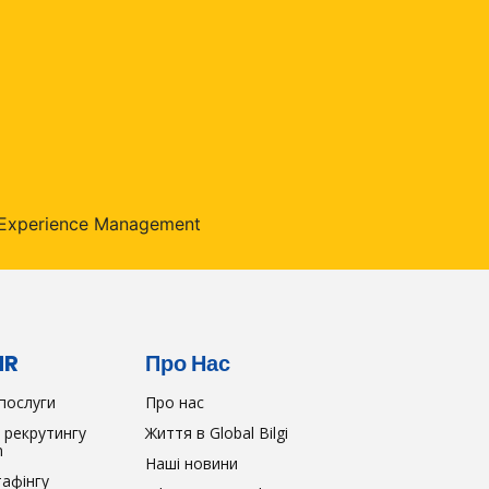
HR
Про Нас
послуги
Про нас
 рекрутингу
Життя в Global Bilgi
n
Наші новини
тафінгу