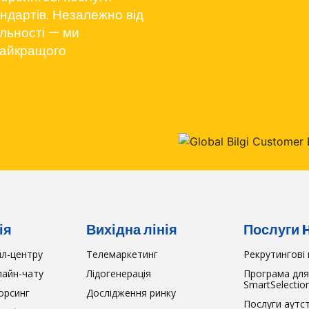
ндартів. Незалежно від
яльності — ми
найкращого
ія
Вихідна лінія
Послуги 
лл-центру
Телемаркетинг
Рекрутингові 
лайн-чату
Лідогенерація
Програма для
SmartSelectio
орсинг
Дослідження ринку
Послуги аутс