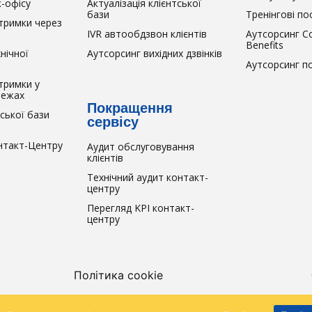
-офісу
Актуалізація клієнтської
бази
Тренінгові по
дтримки через
IVR автообдзвон клієнтів
Аутсорсинг C
Benefits
нічної
Аутсорсинг вихідних дзвінків
Аутсорсинг п
тримки у
режах
Покращення
ської бази
сервісу
нтакт-Центру
Аудит обслуговування
клієнтів
Технічний аудит контакт-
центру
Перегляд KPI контакт-
центру
Політика cookie