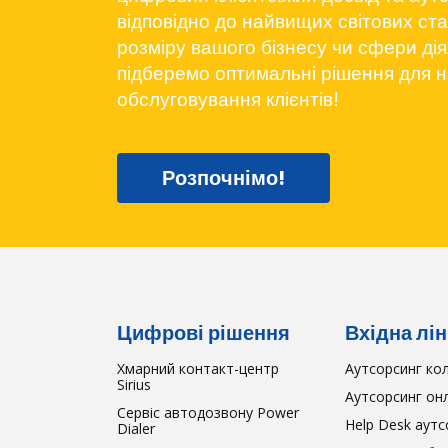
відповідно до найвищих світових ста
розміру вашого бізнесу чи сфери ді
підберемо оптимальні рішення для 
обслуговування клієнтів!
Розпочнімо!
Цифрові рішення
Вхідна лін
Хмарний контакт-центр
Аутсорсинг ко
Sirius
Аутсорсинг он
Сервіс автодозвону Power
Help Desk аутс
Dialer