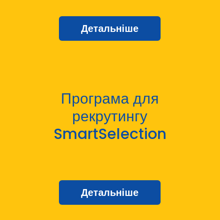
Детальніше
Програма для
рекрутингу
SmartSelection
Детальніше