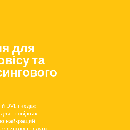
ня для
рвісу та
сингового
ій DVL і надає
 для провідних
ємо найкращий
сорсингові послуги