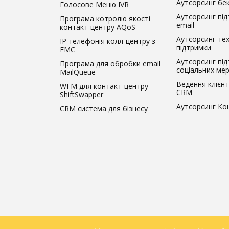
Аутсорсинг бек
Голосове Меню IVR
Аутсорсинг пі
Програма котролю якості
email
контакт-центру AQoS
Аутсорсинг тех
IP телефонія колл-центру з
підтримки
FMC
Аутсорсинг під
Програма для обробки email
соціальних ме
MailQueue
Ведення клієнт
WFM для контакт-центру
CRM
ShiftSwapper
Аутсорсинг Ко
CRM система для бізнесу