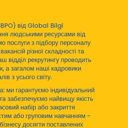
BPO) від Global Bilgi
ння людськими ресурсами від
мо послуги з підбору персоналу
вакансій різної складності та
наш відділ рекрутингу проводить
ік, а загалом наші кадровики
ів з усього світу.
ра: ми гарантуємо індивідуальний
 та забезпечуємо найвищу якість
асовий набір або закриття
истим або груповим навчанням -
ізнесу досягти поставлених