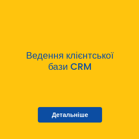
Ведення клієнтської
бази CRM
Детальніше