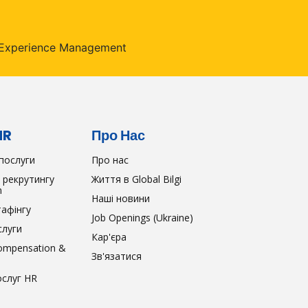
HR
Про Нас
послуги
Про нас
 рекрутингу
Життя в Global Bilgi
n
Наші новини
тафінгу
Job Openings (Ukraine)
слуги
Кар'єра
ompensation &
Зв'язатися
ослуг HR