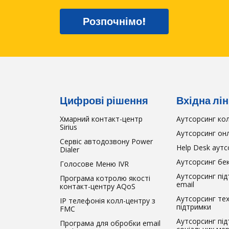
Розпочнімо!
Цифрові рішення
Вхідна лін
Хмарний контакт-центр
Аутсорсинг ко
Sirius
Аутсорсинг он
Сервіс автодозвону Power
Help Desk аутс
Dialer
Аутсорсинг бек
Голосове Меню IVR
Аутсорсинг пі
Програма котролю якості
email
контакт-центру AQoS
Аутсорсинг тех
IP телефонія колл-центру з
підтримки
FMC
Аутсорсинг під
Програма для обробки email