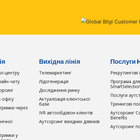
ія
Вихідна лінія
Послуги 
лл-центру
Телемаркетинг
Рекрутингові 
лайн-чату
Лідогенерація
Програма для
SmartSelectio
орсинг
Дослідження ринку
Послуги аутс
-офісу
Актуалізація клієнтської
бази
Тренінгові по
дтримки через
IVR автообдзвон клієнтів
Аутсорсинг C
Benefits
нічної
Аутсорсинг вихідних дзвінків
Аутсорсинг п
тримки у