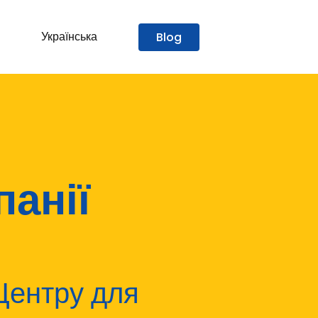
Українська
Blog
панії
Центру для