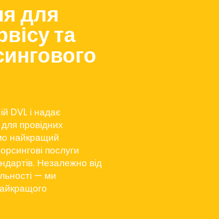
ня для
рвісу та
сингового
ій DVL і надає
 для провідних
ємо найкращий
сорсингові послуги
ндартів. Незалежно від
яльності — ми
найкращого