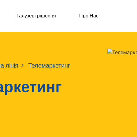
Галузеві рішення
Про Нас
а лінія
Телемаркетинг
аркетинг