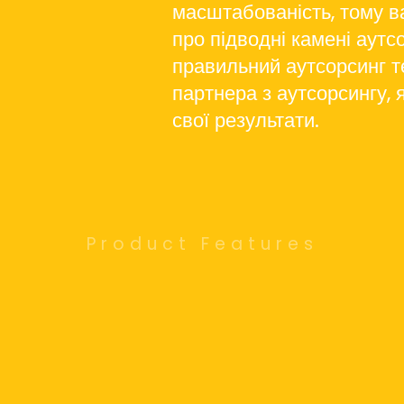
масштабованість, тому в
про підводні камені аут
правильний аутсорсинг т
партнера з аутсорсингу,
свої результати.
Product Features