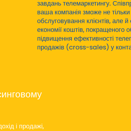
завдань телемаркетингу. Співп
ваша компанія зможе не тільки
обслуговування клієнтів, але й
економії коштів, покращеного о
підвищення ефективності телеп
продажів (cross-sales) у конта
синговому
охід і продажі,