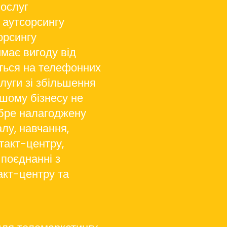
ослуг
 аутсорсингу
орсингу
має вигоду від
ються на телефонних
луги зі збільшення
шому бізнесу не
обре налагоджену
лу, навчання,
такт-центру,
 поєднанні з
акт-центру та