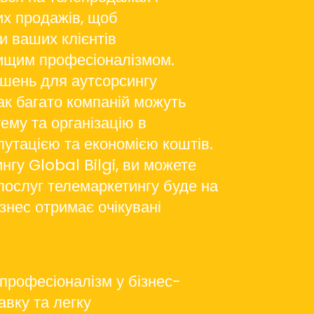
их продажів, щоб
и ваших клієнтів
ищим професіоналізмом.
ішень для аутсорсингу
ак багато компаній можуть
ему та організацію в
путацією та економією коштів.
нгу Global Bilgi, ви можете
 послуг телемаркетингу буде на
знес отримає очікувані
професіоналізм у бізнес-
авку та легку