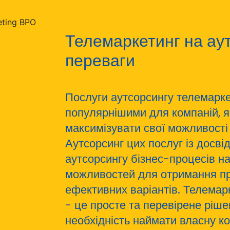
Телемаркетинг на аут
переваги
Послуги аутсорсингу телемарке
популярнішими для компаній, я
максимізувати свої можливості
Аутсорсинг цих послуг із досв
аутсорсингу бізнес-процесів н
можливостей для отримання пр
ефективних варіантів. Телемарк
- це просте та перевірене ріше
необхідність наймати власну к