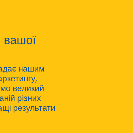
я вашої
надає нашим
ркетингу,
ємо великий
аній різних
ащі результати