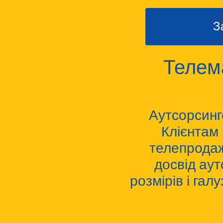
З
Телема
Аутсорсинг
Клієнтам
телепродаж
досвід аут
розмірів і га