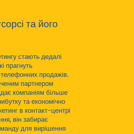
сорсі та його
тингу стають дедалі
кі прагнуть
 телефонних продажів.
ідченим партнером
адає компаніям більше
ибутку та економічно
етинг в контакт-центрі
ння, він забирає
оманду для вирішення