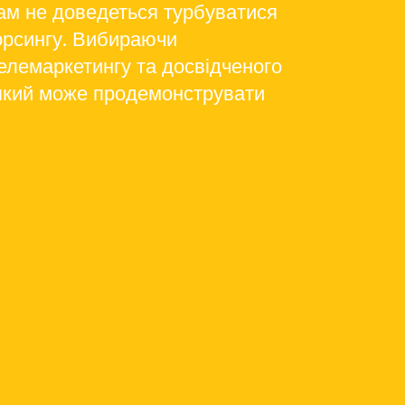
ам не доведеться турбуватися
сорсингу. Вибираючи
елемаркетингу та досвідченого
 який може продемонструвати