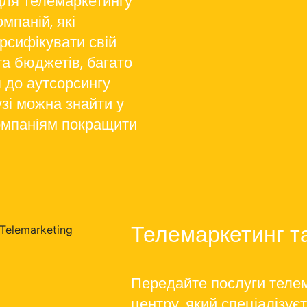
для телемаркетингу
мпаній, які
рсифікувати свій
а бюджетів, багато
 до аутсорсингу
узі можна знайти у
компаніям покращити
Телемаркетинг т
Передайте послуги телем
центру, який спеціалізує