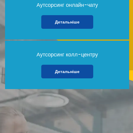
Аутсорсинг онлайн-чату
Детальніше
Аутсорсинг колл-центру
Детальніше