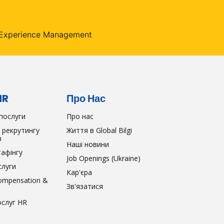
HR
Про Нас
послуги
Про нас
 рекрутингу
Життя в Global Bilgi
n
Наші новини
тафінгу
Job Openings (Ukraine)
слуги
Кар'єра
ompensation &
Зв'язатися
ослуг HR