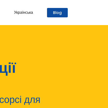
Українська
Blog
ції
сорсі для