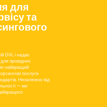
ня для
рвісу та
сингового
ій DVL і надає
 для провідних
ємо найкращий
сорсингові послуги
ндартів. Незалежно від
яльності — ми
найкращого