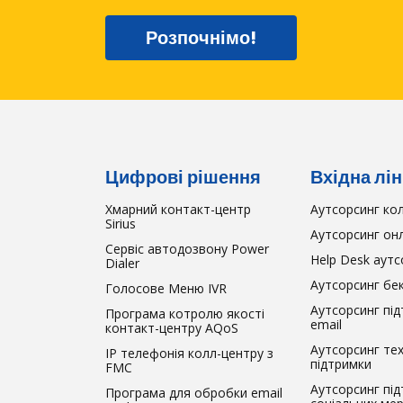
Розпочнімо!
Цифрові рішення
Вхідна лін
Хмарний контакт-центр
Аутсорсинг ко
Sirius
Аутсорсинг он
Сервіс автодозвону Power
Help Desk аутс
Dialer
Аутсорсинг бек
Голосове Меню IVR
Аутсорсинг пі
Програма котролю якості
email
контакт-центру AQoS
Аутсорсинг тех
IP телефонія колл-центру з
підтримки
FMC
Аутсорсинг під
Програма для обробки email