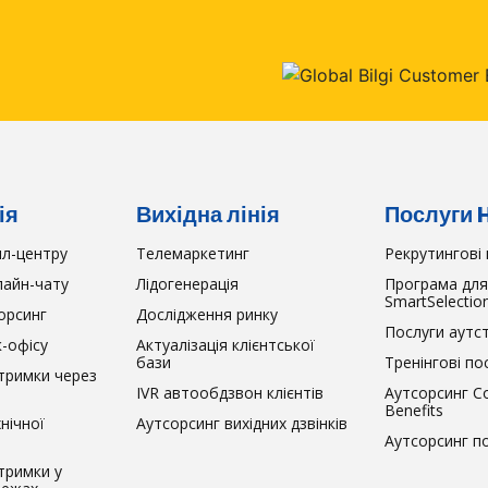
ія
Вихідна лінія
Послуги 
лл-центру
Телемаркетинг
Рекрутингові 
лайн-чату
Лідогенерація
Програма для
SmartSelectio
орсинг
Дослідження ринку
Послуги аутс
-офісу
Актуалізація клієнтської
бази
Тренінгові по
дтримки через
IVR автообдзвон клієнтів
Аутсорсинг C
Benefits
нічної
Аутсорсинг вихідних дзвінків
Аутсорсинг п
тримки у