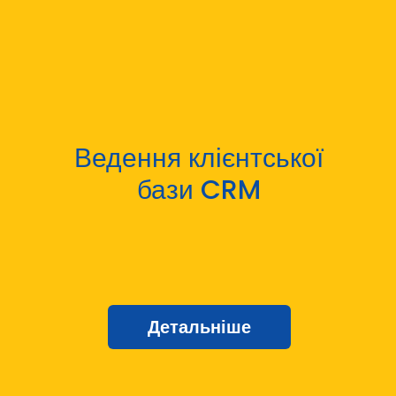
Ведення клієнтської
бази CRM
Детальніше