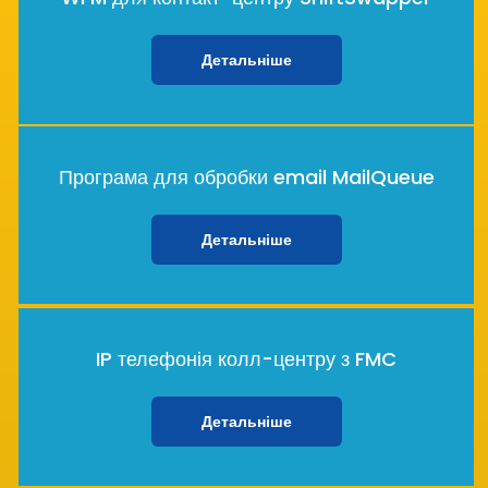
Детальніше
Програма для обробки email MailQueue
Детальніше
IP телефонія колл-центру з FMC
Детальніше