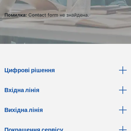
Помилка:
Contact form не знайдена.
Цифрові рішення
Вхідна лінія
Вихідна лінія
Покращення сервісу