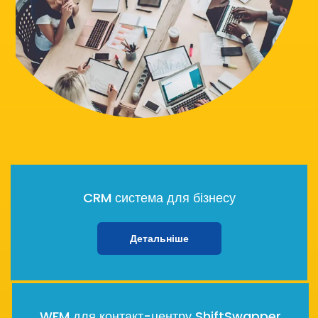
CRM система для бізнесу
Детальніше
WFM для контакт-центру ShiftSwapper