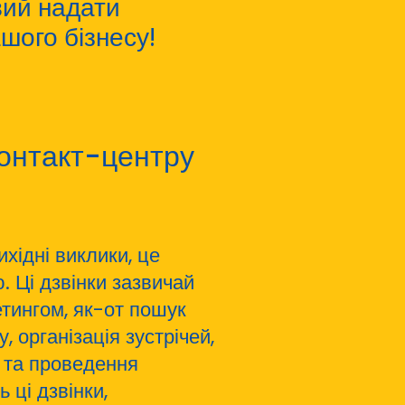
вий надати
ашого бізнесу!
контакт-центру
хідні виклики, це
. Ці дзвінки зазвичай
етингом, як-от пошук
, організація зустрічей,
в та проведення
 ці дзвінки,