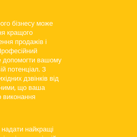
ого бізнесу може
ня кращого
ення продажів і
 Професійний
е допомогти вашому
ій потенціал. З
хідних дзвінків від
еними, що ваша
о виконання
е надати найкращі