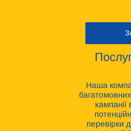
З
Послуг
Наша компан
багатомовних
кампанії
потенційн
перевірки д