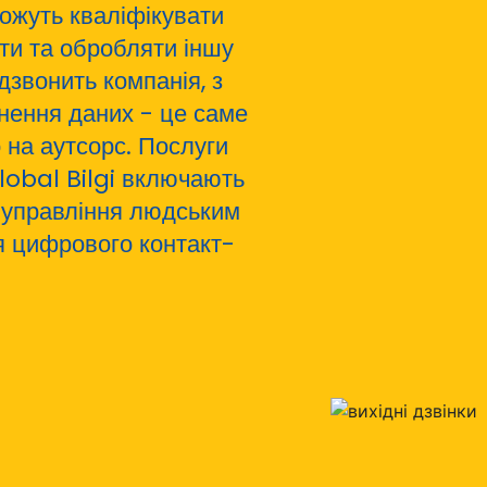
можуть кваліфікувати
ати та обробляти іншу
дзвонить компанія, з
нення даних - це саме
 на аутсорс. Послуги
Global Bilgi включають
 управління людським
ня цифрового контакт-