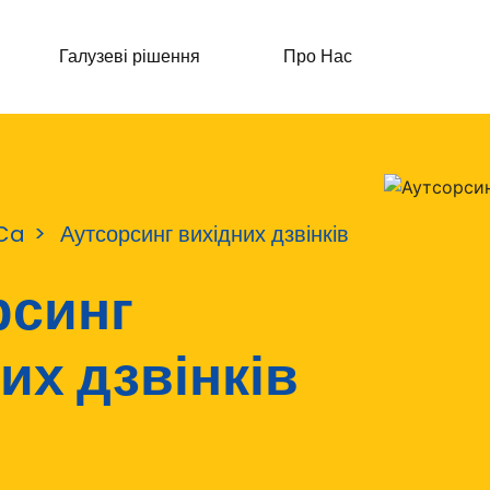
Галузеві рішення
Про Нас
Ca
Аутсорсинг вихідних дзвінків
рсинг
их дзвінків