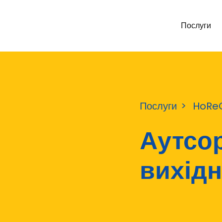
Послуги
Послуги
HoRe
Аутсо
вихідн