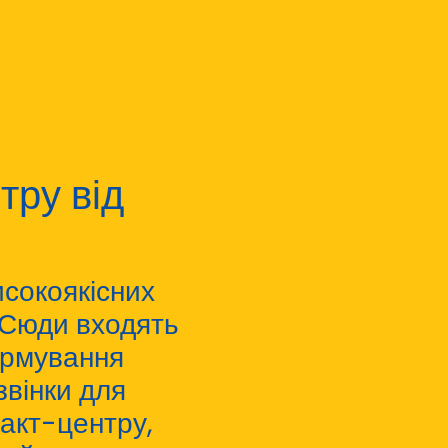
тру від
исокоякісних
 Сюди входять
ормування
звінки для
такт-центру
,