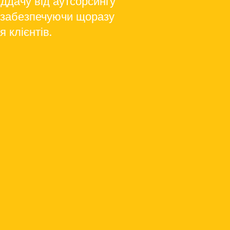
ддачу від аутсорсингу
, забезпечуючи щоразу
 клієнтів.