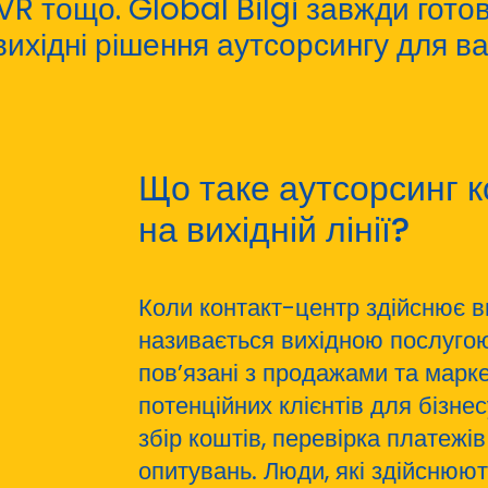
IVR тощо. Global Bilgi завжди гото
вихідні рішення аутсорсингу для в
Що таке аутсорсинг 
на вихідній лінії?
Коли контакт-центр здійснює ви
називається вихідною послугою
пов’язані з продажами та марк
потенційних клієнтів для бізнесу
збір коштів, перевірка платежі
опитувань. Люди, які здійснюють