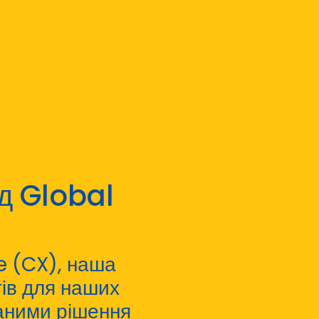
ід Global
e (CX), наша
тів для наших
даними рішення