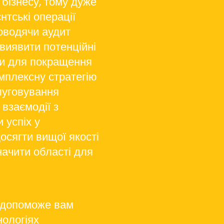
бізнесу, тому дуже
нтські операції
оводячи аудит
 виявити потенційні
си для покращення
омплексну стратегію
луговування
взаємодії з
 успіх у
осягти вищої якості
начити області для
в допоможе вам
нологіях