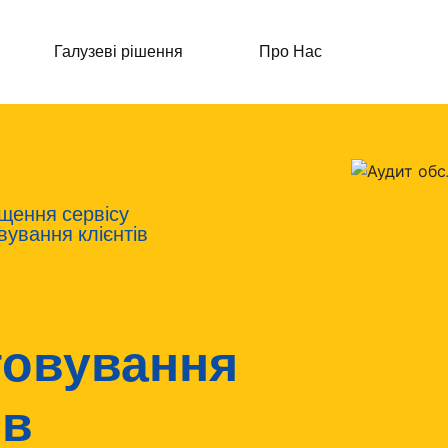
Галузеві рішення
Про Нас
щення сервісу
ування клієнтів
говування
ів