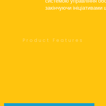
системою управління обс
закінчуючи ініціативами 
Product Features