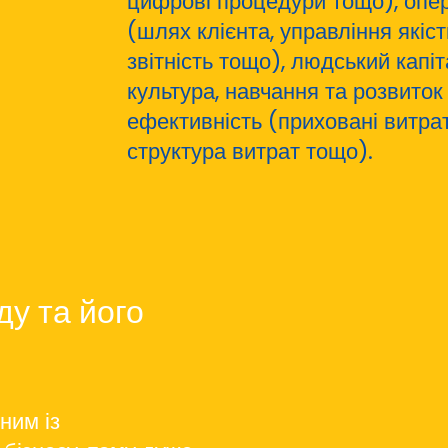
цифрові процедури тощо), опер
(шлях клієнта, управління якіс
звітність тощо), людський капі
культура, навчання та розвиток
ефективність (приховані витрати
структура витрат тощо).
ду та його
ним із