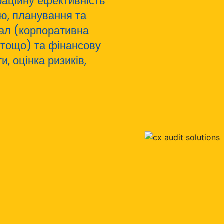
аційну ефективність
тю, планування та
тал (корпоративна
 тощо) та фінансову
, оцінка ризиків,