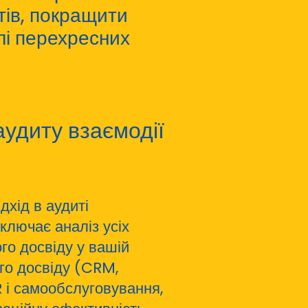
тів, покращити
лі перехресних
удиту взаємодії
дхід в аудиті
включає аналіз усіх
ого досвіду у вашій
ого досвіду (CRM,
 і самообслуговування,