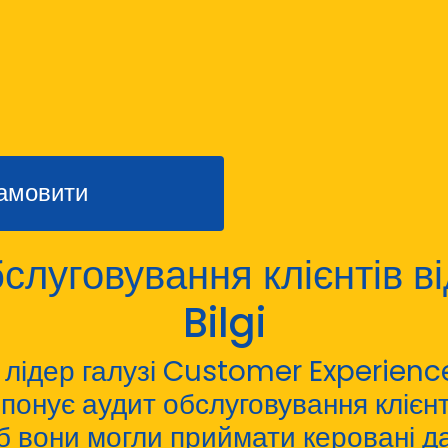
амовити
слуговування клієнтів в
Bilgi
 лідер галузі Customer Experienc
понує аудит обслуговування клієн
б вони могли приймати керовані 