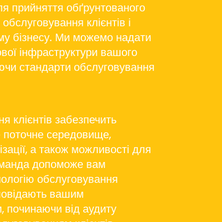
ля прийняття обґрунтованого
обслуговування клієнтів і
ому бізнесу. Ми можемо надати
вої інфраструктури вашого
ючи стандарти обслуговування
я клієнтів забезпечить
е поточне середовище,
зації, а також можливості для
оманда допоможе вам
нологію обслуговування
ідповідають вашим
, починаючи від аудиту