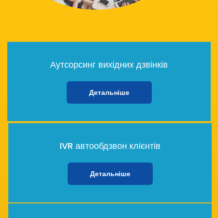
Аутсорсинг вихідних дзвінків
Детальніше
IVR автообдзвон клієнтів
Детальніше