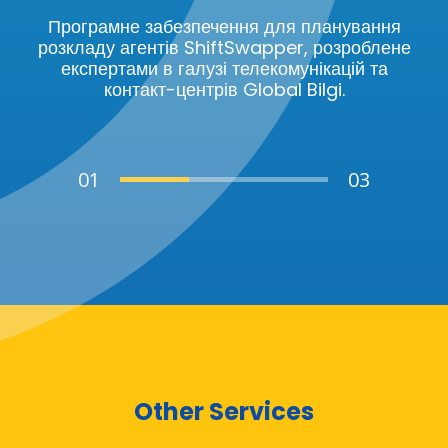
Програмне забезпечення для планування
розкладу агентів ShiftSwapper, розроблене
експертами в галузі телекомунікацій та
контакт-центрів Global Bilgi.
Other Services