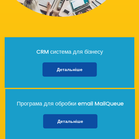
CRM система для бізнесу
Детальніше
Програма для обробки email MailQueue
Детальніше